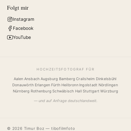
Folgt mir
Instagram
Facebook
YouTube
HOCHZEITSFOTOGRAF FÜR
Aalen
·
Ansbach
·
Augsburg
·
Bamberg
·
Crailsheim
·
Dinkelsbühl
·
Donauwörth
·
Erlangen
·
Fürth
·
Heilbronn
·
Ingolstadt
·
Nördlingen
·
Nürnberg
·
Rothenburg
·
Schwäbisch Hall
·
Stuttgart
·
Würzburg
— und auf Anfrage deutschlandweit.
© 2026 Timur Boz — tibofilmfoto