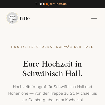
TIBO
(X)
dietibox.de
TiBo
HOCHZEITSFOTOGRAF SCHWÄBISCH HALL
Eure Hochzeit in
Schwäbisch Hall.
Hochzeitsfotograf für Schwäbisch Hall und
Hohenlohe — von der Treppe zu St. Michael bis
zur Comburg über dem Kochertal.