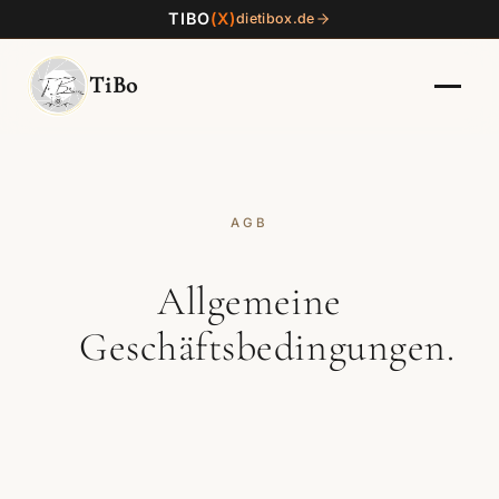
TIBO
(X)
dietibox.de
TiBo
AGB
Allgemeine
Geschäftsbedingungen.