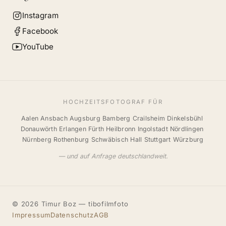
Instagram
Facebook
YouTube
HOCHZEITSFOTOGRAF FÜR
Aalen
·
Ansbach
·
Augsburg
·
Bamberg
·
Crailsheim
·
Dinkelsbühl
·
Donauwörth
·
Erlangen
·
Fürth
·
Heilbronn
·
Ingolstadt
·
Nördlingen
·
Nürnberg
·
Rothenburg
·
Schwäbisch Hall
·
Stuttgart
·
Würzburg
— und auf Anfrage deutschlandweit.
© 2026 Timur Boz — tibofilmfoto
Impressum
Datenschutz
AGB